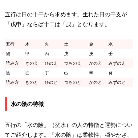
五行は日の十干から求めます。生れた日の干支が
「戊申」ならば十干は「戊」となります。
五行
木
火
土
金
水
陽
甲
丙
戊
庚
壬
読み方
きのえ
ひのえ
つちのえ
かのえ
みずのえ
陰
乙
丁
己
辛
癸
読み方
きのと
ひのと
つちのと
かのと
みずのと
水の陰の特徴
五行の「水の陰」（癸水）の人の特徴と運勢につい
てご紹介します。「水の陰」は柔軟性、穏やかさ、