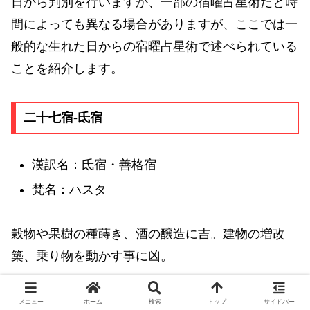
日から判別を行いますが、一部の宿曜占星術だと時
間によっても異なる場合がありますが、ここでは一
般的な生れた日からの宿曜占星術で述べられている
ことを紹介します。
二十七宿-氐宿
漢訳名：氐宿・善格宿
梵名：ハスタ
穀物や果樹の種蒔き、酒の醸造に吉。建物の増改
築、乗り物を動かす事に凶。
メニュー
ホーム
検索
トップ
サイドバー
1950年11月7日生れの六曜と十二直