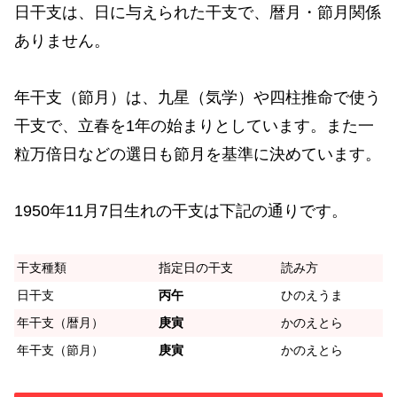
日干支は、日に与えられた干支で、暦月・節月関係
ありません。
年干支（節月）は、九星（気学）や四柱推命で使う
干支で、立春を1年の始まりとしています。また一
粒万倍日などの選日も節月を基準に決めています。
1950年11月7日生れの干支は下記の通りです。
干支種類
指定日の干支
読み方
日干支
丙午
ひのえうま
年干支（暦月）
庚寅
かのえとら
年干支（節月）
庚寅
かのえとら