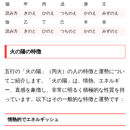
陽
甲
丙
戊
庚
壬
読み方
きのえ
ひのえ
つちのえ
かのえ
みずのえ
陰
乙
丁
己
辛
癸
読み方
きのと
ひのと
つちのと
かのと
みずのと
火の陽の特徴
五行の「火の陽」（丙火）の人の特徴と運勢につい
てご紹介します。「火の陽」は、情熱、エネルギ
ー、直感を象徴し、非常に明るく積極的な性質を持
っています。以下はその一般的な特徴と運勢です：
情熱的でエネルギッシュ