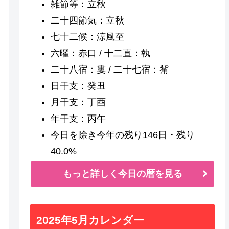
雑節等：立秋
二十四節気：立秋
七十二候：涼風至
六曜：赤口 / 十二直：執
二十八宿：婁 / 二十七宿：觜
日干支：癸丑
月干支：丁酉
年干支：丙午
今日を除き今年の残り146日・残り
40.0%
もっと詳しく今日の暦を見る
2025年5月カレンダー