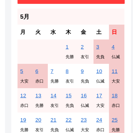
5月
月
火
水
木
金
土
日
1
2
3
4
先勝
友引
先負
仏滅
5
6
7
8
9
10
11
大安
赤口
先勝
友引
先負
仏滅
大安
12
13
14
15
16
17
18
赤口
先勝
友引
先負
仏滅
大安
赤口
19
20
21
22
23
24
25
先勝
友引
先負
仏滅
大安
赤口
先勝