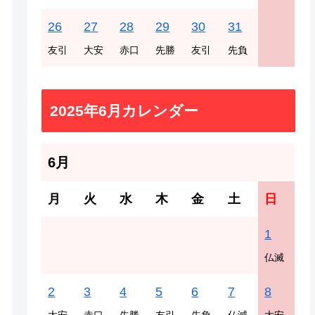
26
27
28
29
30
31
友引
大安
赤口
先勝
友引
先負
2025年6月カレンダー
6月
月
火
水
木
金
土
日
1
仏滅
2
3
4
5
6
7
8