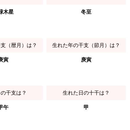
緑木星
冬至
干支（暦月）は？
生れた年の干支（節月）は？
庚寅
庚寅
日の干支は？
生れた日の十干は？
甲午
甲