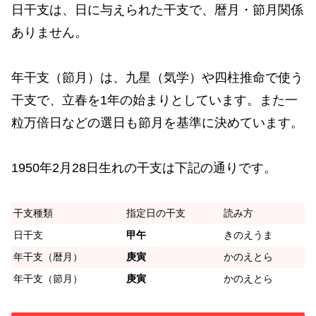
日干支は、日に与えられた干支で、暦月・節月関係
ありません。
年干支（節月）は、九星（気学）や四柱推命で使う
干支で、立春を1年の始まりとしています。また一
粒万倍日などの選日も節月を基準に決めています。
1950年2月28日生れの干支は下記の通りです。
干支種類
指定日の干支
読み方
日干支
甲午
きのえうま
年干支（暦月）
庚寅
かのえとら
年干支（節月）
庚寅
かのえとら