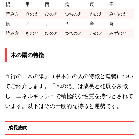
陽
甲
丙
戊
庚
壬
読み方
きのえ
ひのえ
つちのえ
かのえ
みずのえ
陰
乙
丁
己
辛
癸
読み方
きのと
ひのと
つちのと
かのと
みずのと
木の陽の特徴
五行の「木の陽」（甲木）の人の特徴と運勢につい
てご紹介します。「木の陽」は成長と発展を象徴
し、エネルギッシュで積極的な性質を持つとされて
います。以下はその一般的な特徴と運勢です。
成長志向