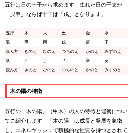
五行は日の十干から求めます。生れた日の干支が
「戊申」ならば十干は「戊」となります。
五行
木
火
土
金
水
陽
甲
丙
戊
庚
壬
読み方
きのえ
ひのえ
つちのえ
かのえ
みずのえ
陰
乙
丁
己
辛
癸
読み方
きのと
ひのと
つちのと
かのと
みずのと
木の陽の特徴
五行の「木の陽」（甲木）の人の特徴と運勢につい
てご紹介します。「木の陽」は成長と発展を象徴
し、エネルギッシュで積極的な性質を持つとされて