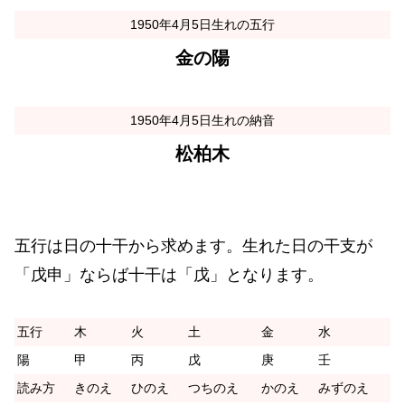
1950年4月5日生れの五行
金の陽
1950年4月5日生れの納音
松柏木
五行は日の十干から求めます。生れた日の干支が
「戊申」ならば十干は「戊」となります。
五行
木
火
土
金
水
陽
甲
丙
戊
庚
壬
読み方
きのえ
ひのえ
つちのえ
かのえ
みずのえ