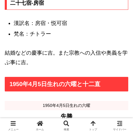
二十七宿-房宿
漢訳名：房宿・悦可宿
梵名：チトラー
結婚などの慶事に吉。また宗教への入信や奥義を学
ぶ事に吉。
1950年4月5日生れの六曜と十二直
1950年4月5日生れの六曜
先勝
メニュー
ホーム
検索
トップ
サイドバー