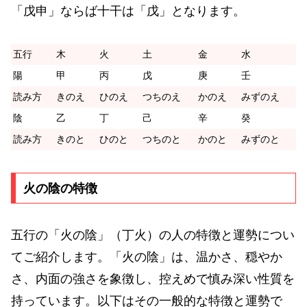
「戊申」ならば十干は「戊」となります。
五行
木
火
土
金
水
陽
甲
丙
戊
庚
壬
読み方
きのえ
ひのえ
つちのえ
かのえ
みずのえ
陰
乙
丁
己
辛
癸
読み方
きのと
ひのと
つちのと
かのと
みずのと
火の陰の特徴
五行の「火の陰」（丁火）の人の特徴と運勢につい
てご紹介します。「火の陰」は、温かさ、穏やか
さ、内面の強さを象徴し、控えめで慎み深い性質を
持っています。以下はその一般的な特徴と運勢で