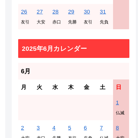
26
27
28
29
30
31
友引
大安
赤口
先勝
友引
先負
2025年6月カレンダー
6月
月
火
水
木
金
土
日
1
仏滅
2
3
4
5
6
7
8