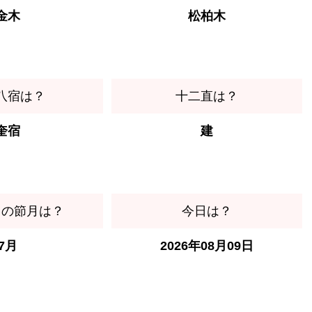
金木
松柏木
八宿は？
十二直は？
奎宿
建
日の節月は？
今日は？
7月
2026年08月09日