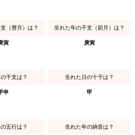
干支（暦月）は？
生れた年の干支（節月）は？
庚寅
庚寅
日の干支は？
生れた日の十干は？
甲申
甲
年の五行は？
生れた年の納音は？