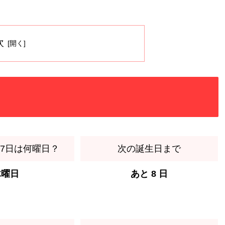
。
次
月17日は何曜日？
次の誕生日まで
木曜日
あと 8 日