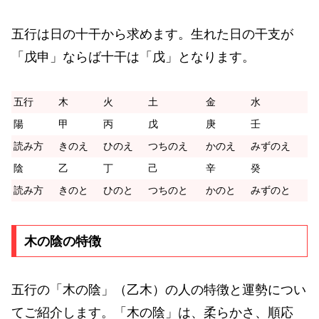
五行は日の十干から求めます。生れた日の干支が
「戊申」ならば十干は「戊」となります。
五行
木
火
土
金
水
陽
甲
丙
戊
庚
壬
読み方
きのえ
ひのえ
つちのえ
かのえ
みずのえ
陰
乙
丁
己
辛
癸
読み方
きのと
ひのと
つちのと
かのと
みずのと
木の陰の特徴
五行の「木の陰」（乙木）の人の特徴と運勢につい
てご紹介します。「木の陰」は、柔らかさ、順応