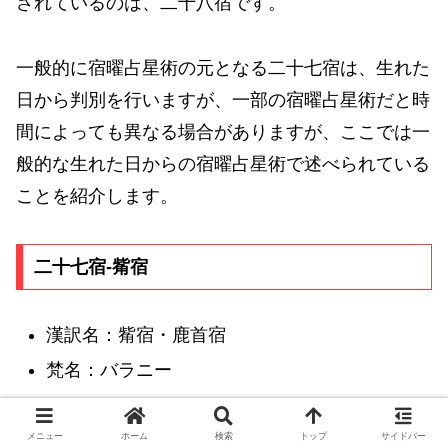
されているのは、二十八宿です。
一般的に宿曜占星術の元となる二十七宿は、生れた
日から判別を行いますが、一部の宿曜占星術だと時
間によっても異なる場合がありますが、ここでは一
般的な生れた日からの宿曜占星術で述べられている
ことを紹介します。
二十七宿-觜宿
漢訳名：觜宿・鹿首宿
梵名：バラニー
舎屋の建造、部屋の内装の整え、結婚、星の災いを
メニュー
ホーム
検索
トップ
サイドバー