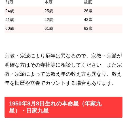
前厄
本厄
後厄
24歳
25歳
26歳
41歳
42歳
43歳
60歳
61歳
62歳
宗教・宗派により厄年は異なるので、宗教・宗派が
明確な方はその寺社等に相談してください。また宗
教・宗派によっては数え年の数え方も異なり、数え
年を旧暦や立春でカウントする場合もあります。
1950年8月8日生れの本命星（年家九
星）・日家九星