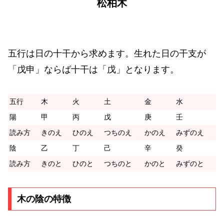
松柏木
五行は日の十干から求めます。生れた日の干支が
「戊申」ならば十干は「戊」となります。
五行
木
火
土
金
水
陽
甲
丙
戊
庚
壬
読み方
きのえ
ひのえ
つちのえ
かのえ
みずのえ
陰
乙
丁
己
辛
癸
読み方
きのと
ひのと
つちのと
かのと
みずのと
木の陰の特徴