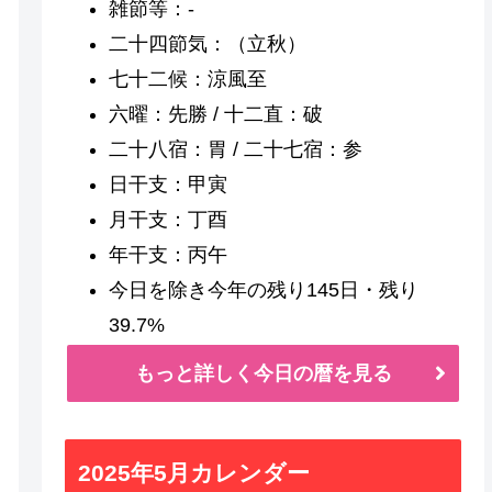
雑節等：-
二十四節気：（立秋）
七十二候：涼風至
六曜：先勝 / 十二直：破
二十八宿：胃 / 二十七宿：参
日干支：甲寅
月干支：丁酉
年干支：丙午
今日を除き今年の残り145日・残り
39.7%
もっと詳しく今日の暦を見る
2025年5月カレンダー