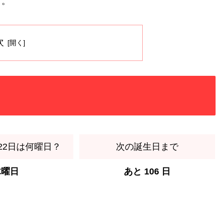
す。
次
月22日は何曜日？
次の誕生日まで
木曜日
あと 106 日