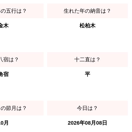
年の五行は？
生れた年の納音は？
金木
松柏木
八宿は？
十二直は？
角宿
平
日の節月は？
今日は？
10月
2026年08月08日