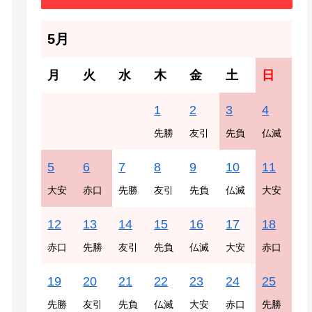
5月
月
火
水
木
金
土
日
1
2
3
4
先勝
友引
先負
仏滅
5
6
7
8
9
10
11
大安
赤口
先勝
友引
先負
仏滅
大安
12
13
14
15
16
17
18
赤口
先勝
友引
先負
仏滅
大安
赤口
19
20
21
22
23
24
25
先勝
友引
先負
仏滅
大安
赤口
先勝