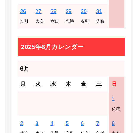
26
27
28
29
30
31
友引
大安
赤口
先勝
友引
先負
2025年6月カレンダー
6月
月
火
水
木
金
土
日
1
仏滅
2
3
4
5
6
7
8