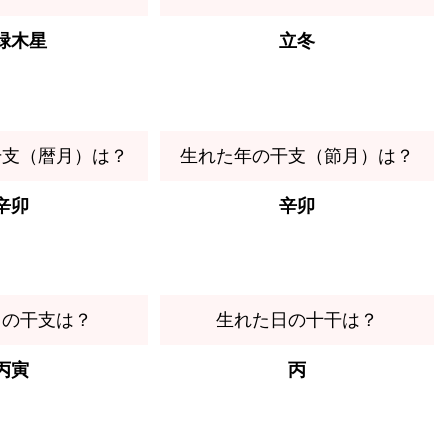
緑木星
立冬
干支（暦月）は？
生れた年の干支（節月）は？
辛卯
辛卯
日の干支は？
生れた日の十干は？
丙寅
丙