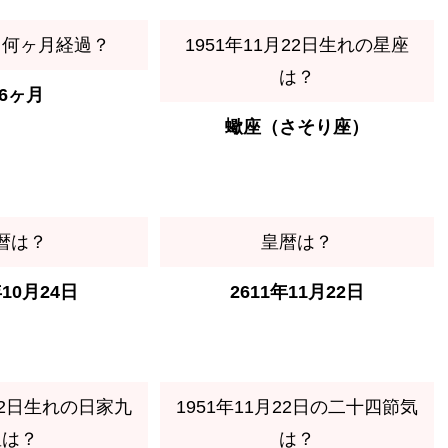
ら何ヶ月経過？
1951年11月22日生れの星座
は？
96ヶ月
蠍座（さそり座）
暦は？
皇暦は？
年10月24日
2611年11月22日
月22日生れの日家九
1951年11月22日の二十四節気
星は？
は？