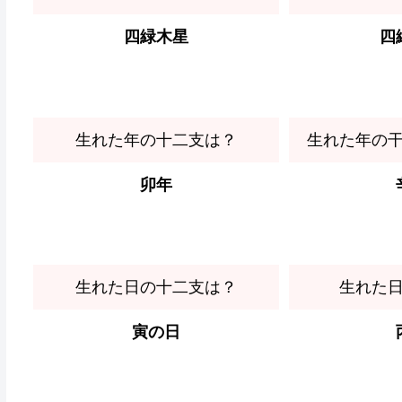
四緑木星
四
生れた年の十二支は？
生れた年の
卯年
生れた日の十二支は？
生れた
寅の日