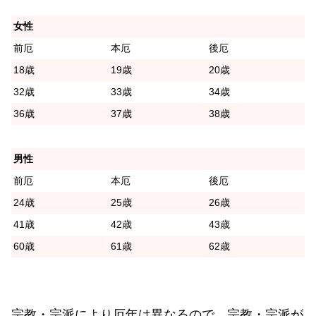
女性
前厄
本厄
後厄
18歳
19歳
20歳
32歳
33歳
34歳
36歳
37歳
38歳
男性
前厄
本厄
後厄
24歳
25歳
26歳
41歳
42歳
43歳
60歳
61歳
62歳
宗教・宗派により厄年は異なるので、宗教・宗派が