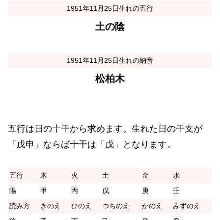
1951年11月25日生れの五行
土の陰
1951年11月25日生れの納音
松柏木
五行は日の十干から求めます。生れた日の干支が
「戊申」ならば十干は「戊」となります。
五行
木
火
土
金
水
陽
甲
丙
戊
庚
壬
読み方
きのえ
ひのえ
つちのえ
かのえ
みずのえ