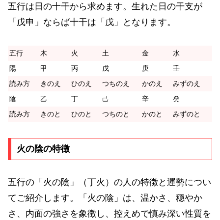
五行は日の十干から求めます。生れた日の干支が
「戊申」ならば十干は「戊」となります。
五行
木
火
土
金
水
陽
甲
丙
戊
庚
壬
読み方
きのえ
ひのえ
つちのえ
かのえ
みずのえ
陰
乙
丁
己
辛
癸
読み方
きのと
ひのと
つちのと
かのと
みずのと
火の陰の特徴
五行の「火の陰」（丁火）の人の特徴と運勢につい
てご紹介します。「火の陰」は、温かさ、穏やか
さ、内面の強さを象徴し、控えめで慎み深い性質を