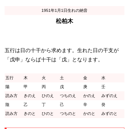
1951年1月1日生れの納音
松柏木
五行は日の十干から求めます。生れた日の干支が
「戊申」ならば十干は「戊」となります。
五行
木
火
土
金
水
陽
甲
丙
戊
庚
壬
読み方
きのえ
ひのえ
つちのえ
かのえ
みずのえ
陰
乙
丁
己
辛
癸
読み方
きのと
ひのと
つちのと
かのと
みずのと