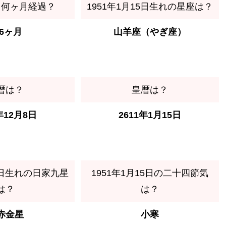
ら何ヶ月経過？
1951年1月15日生れの星座は？
06ヶ月
山羊座（やぎ座）
暦は？
皇暦は？
年12月8日
2611年1月15日
15日生れの日家九星
1951年1月15日の二十四節気
は？
は？
赤金星
小寒