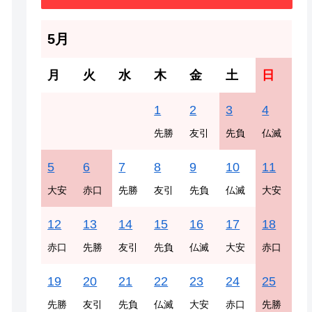
5月
月
火
水
木
金
土
日
1
2
3
4
先勝
友引
先負
仏滅
5
6
7
8
9
10
11
大安
赤口
先勝
友引
先負
仏滅
大安
12
13
14
15
16
17
18
赤口
先勝
友引
先負
仏滅
大安
赤口
19
20
21
22
23
24
25
先勝
友引
先負
仏滅
大安
赤口
先勝