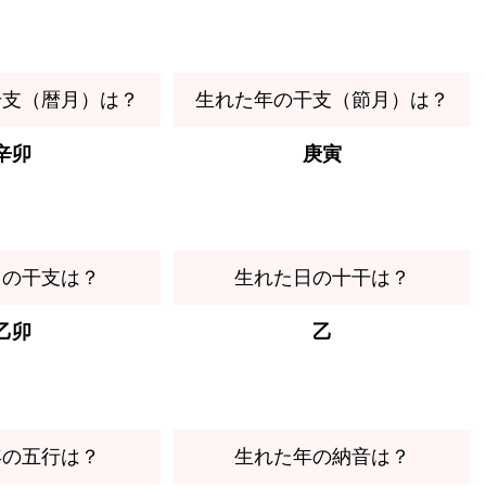
干支（暦月）は？
生れた年の干支（節月）は？
辛卯
庚寅
日の干支は？
生れた日の十干は？
乙卯
乙
年の五行は？
生れた年の納音は？