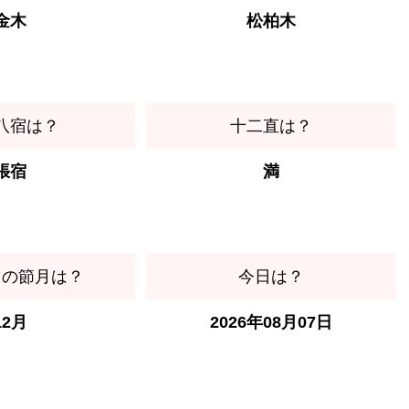
金木
松柏木
八宿は？
十二直は？
張宿
満
日の節月は？
今日は？
12月
2026年08月07日