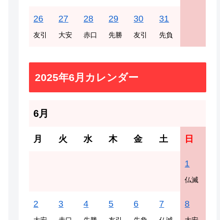
26
27
28
29
30
31
友引
大安
赤口
先勝
友引
先負
2025年6月カレンダー
6月
月
火
水
木
金
土
日
1
仏滅
2
3
4
5
6
7
8