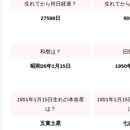
生れてから何日経過？
生れてか
27598日
9
和暦は？
旧
昭和26年1月15日
1950
1951年1月15日生れの本命星
1951年1月
は？
五黄土星
七