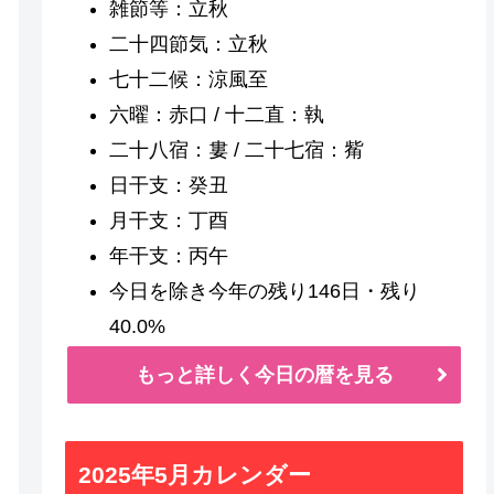
雑節等：立秋
二十四節気：立秋
七十二候：涼風至
六曜：赤口 / 十二直：執
二十八宿：婁 / 二十七宿：觜
日干支：癸丑
月干支：丁酉
年干支：丙午
今日を除き今年の残り146日・残り
40.0%
もっと詳しく今日の暦を見る
2025年5月カレンダー