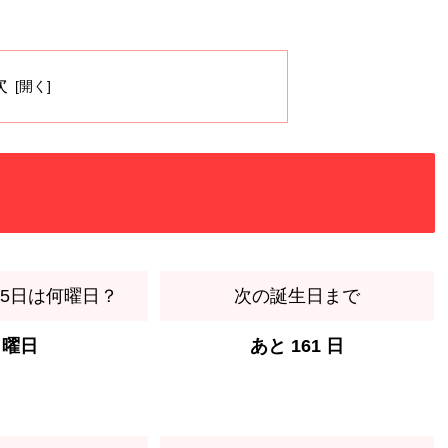
。
次
月15日は何曜日？
次の誕生日まで
月曜日
あと 161 日