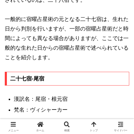
一般的に宿曜占星術の元となる二十七宿は、生れた
日から判別を行いますが、一部の宿曜占星術だと時
間によっても異なる場合がありますが、ここでは一
般的な生れた日からの宿曜占星術で述べられている
ことを紹介します。
二十七宿-尾宿
漢訳名：尾宿・根元宿
梵名：ヴィシャーカー
沐浴や呪術、住宅の修理、薬の調合、入信儀式など
メニュー
ホーム
検索
トップ
サイドバー