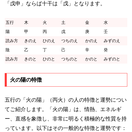
「戊申」ならば十干は「戊」となります。
五行
木
火
土
金
水
陽
甲
丙
戊
庚
壬
読み方
きのえ
ひのえ
つちのえ
かのえ
みずのえ
陰
乙
丁
己
辛
癸
読み方
きのと
ひのと
つちのと
かのと
みずのと
火の陽の特徴
五行の「火の陽」（丙火）の人の特徴と運勢につい
てご紹介します。「火の陽」は、情熱、エネルギ
ー、直感を象徴し、非常に明るく積極的な性質を持
っています。以下はその一般的な特徴と運勢です：