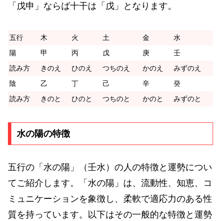
「戊申」ならば十干は「戊」となります。
五行
木
火
土
金
水
陽
甲
丙
戊
庚
壬
読み方
きのえ
ひのえ
つちのえ
かのえ
みずのえ
陰
乙
丁
己
辛
癸
読み方
きのと
ひのと
つちのと
かのと
みずのと
水の陽の特徴
五行の「水の陽」（壬水）の人の特徴と運勢につい
てご紹介します。「水の陽」は、流動性、知恵、コ
ミュニケーションを象徴し、柔軟で適応力のある性
質を持っています。以下はその一般的な特徴と運勢