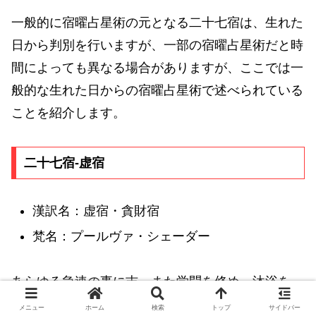
一般的に宿曜占星術の元となる二十七宿は、生れた
日から判別を行いますが、一部の宿曜占星術だと時
間によっても異なる場合がありますが、ここでは一
般的な生れた日からの宿曜占星術で述べられている
ことを紹介します。
二十七宿-虚宿
漢訳名：虚宿・貪財宿
梵名：プールヴァ・シェーダー
あらゆる急速の事に吉。また学問を修め、沐浴を
し、子授けの祈祷を受けるのに吉。また僧や神官へ
メニュー
ホーム
検索
トップ
サイドバー