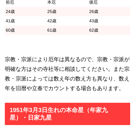
前厄
本厄
後厄
24歳
25歳
26歳
41歳
42歳
43歳
60歳
61歳
62歳
宗教・宗派により厄年は異なるので、宗教・宗派が
明確な方はその寺社等に相談してください。また宗
教・宗派によっては数え年の数え方も異なり、数え
年を旧暦や立春でカウントする場合もあります。
1951年3月3日生れの本命星（年家九
星）・日家九星