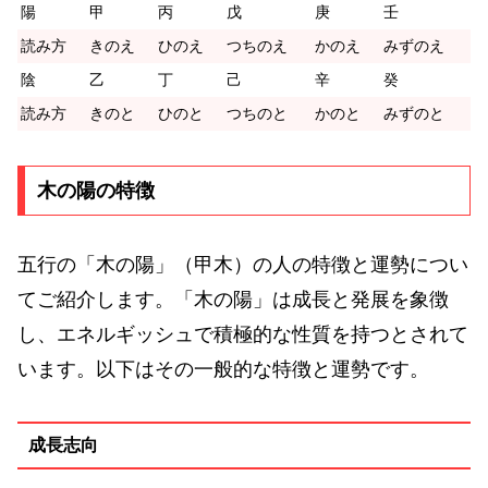
陽
甲
丙
戊
庚
壬
読み方
きのえ
ひのえ
つちのえ
かのえ
みずのえ
陰
乙
丁
己
辛
癸
読み方
きのと
ひのと
つちのと
かのと
みずのと
木の陽の特徴
五行の「木の陽」（甲木）の人の特徴と運勢につい
てご紹介します。「木の陽」は成長と発展を象徴
し、エネルギッシュで積極的な性質を持つとされて
います。以下はその一般的な特徴と運勢です。
成長志向