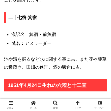
ことを紹介します。
二十七宿-箕宿
漢訳名：箕宿・前魚宿
梵名：アヌラーダー
池や溝を掘るなど水に関する事に吉。また花や薬草
の種蒔き、田畑の修理、酒の醸造に吉。
1951年4月24日生れの六曜と十二直
1951年4月24日生れの六曜
メニュー
ホーム
検索
トップ
サイドバー