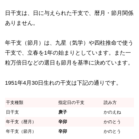
日干支は、日に与えられた干支で、暦月・節月関係
ありません。
年干支（節月）は、九星（気学）や四柱推命で使う
干支で、立春を1年の始まりとしています。また一
粒万倍日などの選日も節月を基準に決めています。
1951年4月30日生れの干支は下記の通りです。
干支種類
指定日の干支
読み方
日干支
庚子
かのえね
年干支（暦月）
辛卯
かのとう
年干支（節月）
辛卯
かのとう