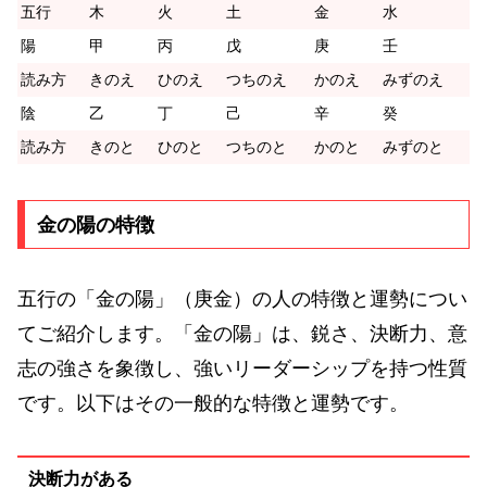
五行
木
火
土
金
水
陽
甲
丙
戊
庚
壬
読み方
きのえ
ひのえ
つちのえ
かのえ
みずのえ
陰
乙
丁
己
辛
癸
読み方
きのと
ひのと
つちのと
かのと
みずのと
金の陽の特徴
五行の「金の陽」（庚金）の人の特徴と運勢につい
てご紹介します。「金の陽」は、鋭さ、決断力、意
志の強さを象徴し、強いリーダーシップを持つ性質
です。以下はその一般的な特徴と運勢です。
決断力がある