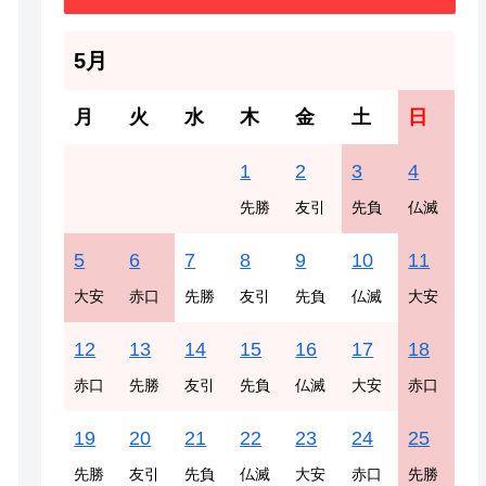
5月
月
火
水
木
金
土
日
1
2
3
4
先勝
友引
先負
仏滅
5
6
7
8
9
10
11
大安
赤口
先勝
友引
先負
仏滅
大安
12
13
14
15
16
17
18
赤口
先勝
友引
先負
仏滅
大安
赤口
19
20
21
22
23
24
25
先勝
友引
先負
仏滅
大安
赤口
先勝