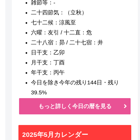
雑節等：-
二十四節気：（立秋）
七十二候：涼風至
六曜：友引 / 十二直：危
二十八宿：昴 / 二十七宿：井
日干支：乙卯
月干支：丁酉
年干支：丙午
今日を除き今年の残り144日・残り
39.5%
もっと詳しく今日の暦を見る
2025年5月カレンダー