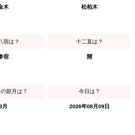
金木
松柏木
八宿は？
十二直は？
参宿
開
日の節月は？
今日は？
3月
2026年08月09日