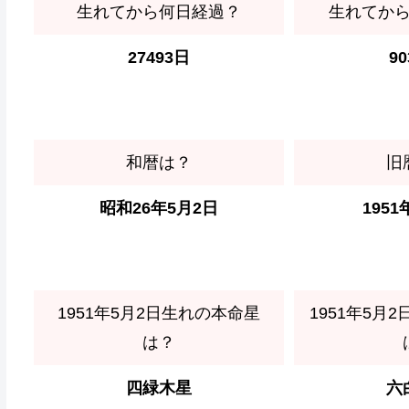
生れてから何日経過？
生れてか
27493日
9
和暦は？
旧
昭和26年5月2日
1951
1951年5月2日生れの本命星
1951年5月
は？
四緑木星
六