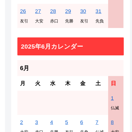
26
27
28
29
30
31
友引
大安
赤口
先勝
友引
先負
2025年6月カレンダー
6月
月
火
水
木
金
土
日
1
仏滅
2
3
4
5
6
7
8