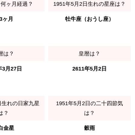
ら何ヶ月経過？
1951年5月2日生れの星座は？
03ヶ月
牡牛座（おうし座）
暦は？
皇暦は？
年3月27日
2611年5月2日
2日生れの日家九星
1951年5月2日の二十四節気
は？
は？
白金星
穀雨