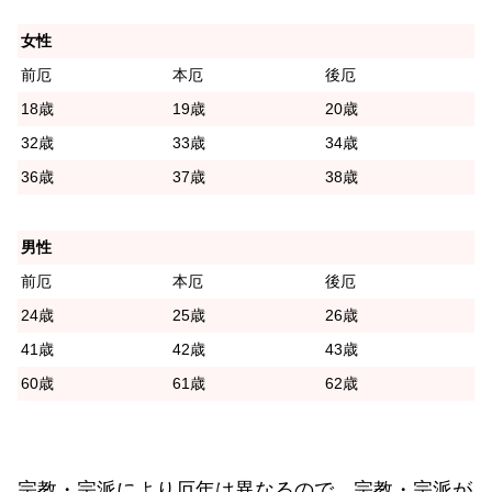
女性
前厄
本厄
後厄
18歳
19歳
20歳
32歳
33歳
34歳
36歳
37歳
38歳
男性
前厄
本厄
後厄
24歳
25歳
26歳
41歳
42歳
43歳
60歳
61歳
62歳
宗教・宗派により厄年は異なるので、宗教・宗派が