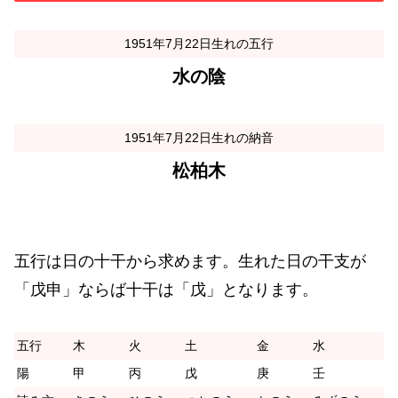
1951年7月22日生れの五行
水の陰
1951年7月22日生れの納音
松柏木
五行は日の十干から求めます。生れた日の干支が
「戊申」ならば十干は「戊」となります。
五行
木
火
土
金
水
陽
甲
丙
戊
庚
壬