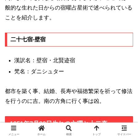
般的な生れた日からの宿曜占星術で述べられている
ことを紹介します。
二十七宿-壁宿
漢訳名：壁宿・北賢迹宿
梵名：ダニシュター
都市を築く事、結婚、長寿や福徳繁栄を祈って修法
を行うのに吉。南の方角に行く事は凶。
1951年7月22日生れの六曜と十二直
メニュー
ホーム
検索
トップ
サイドバー