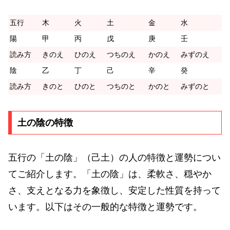
五行
木
火
土
金
水
陽
甲
丙
戊
庚
壬
読み方
きのえ
ひのえ
つちのえ
かのえ
みずのえ
陰
乙
丁
己
辛
癸
読み方
きのと
ひのと
つちのと
かのと
みずのと
土の陰の特徴
五行の「土の陰」（己土）の人の特徴と運勢につい
てご紹介します。「土の陰」は、柔軟さ、穏やか
さ、支えとなる力を象徴し、安定した性質を持って
います。以下はその一般的な特徴と運勢です。