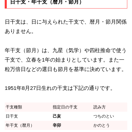
日干支・年干支（暦月・節月）
日干支は、日に与えられた干支で、暦月・節月関係
ありません。
年干支（節月）は、九星（気学）や四柱推命で使う
干支で、立春を1年の始まりとしています。また一
粒万倍日などの選日も節月を基準に決めています。
1951年8月27日生れの干支は下記の通りです。
干支種類
指定日の干支
読み方
日干支
己亥
つちのとい
年干支（暦月）
辛卯
かのとう