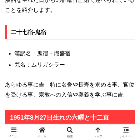
般的な生れた日からの宿曜占星術で述べられている
ことを紹介します。
二十七宿-鬼宿
漢訳名：鬼宿・熾盛宿
梵名：ムリガシラー
あらゆる事に吉。特に名誉や長寿を求める事、官位
を受ける事、宗教への入信や奥義を学ぶ事に吉。
1951年8月27日生れの六曜と十二直
メニュー
ホーム
検索
トップ
サイドバー
1951年8月27日生れの六曜