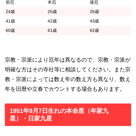
前厄
本厄
後厄
24歳
25歳
26歳
41歳
42歳
43歳
60歳
61歳
62歳
宗教・宗派により厄年は異なるので、宗教・宗派が
明確な方はその寺社等に相談してください。また宗
教・宗派によっては数え年の数え方も異なり、数え
年を旧暦や立春でカウントする場合もあります。
1951年9月7日生れの本命星（年家九
星）・日家九星