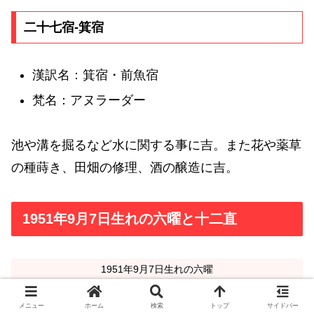
二十七宿-箕宿
漢訳名：箕宿・前魚宿
梵名：アヌラーダー
池や溝を掘るなど水に関する事に吉。また花や薬草
の種蒔き、田畑の修理、酒の醸造に吉。
1951年9月7日生れの六曜と十二直
1951年9月7日生れの六曜
友引
メニュー
ホーム
検索
トップ
サイドバー