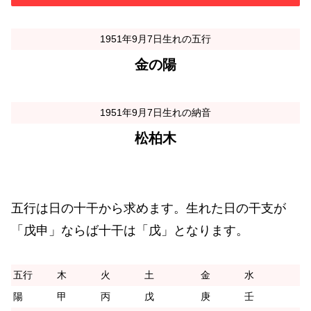
1951年9月7日生れの五行
金の陽
1951年9月7日生れの納音
松柏木
五行は日の十干から求めます。生れた日の干支が
「戊申」ならば十干は「戊」となります。
五行
木
火
土
金
水
陽
甲
丙
戊
庚
壬