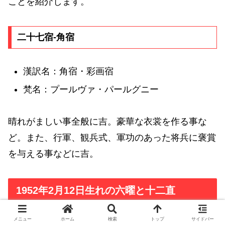
ことを紹介します。
二十七宿-角宿
漢訳名：角宿・彩画宿
梵名：プールヴァ・パールグニー
晴れがましい事全般に吉。豪華な衣裳を作る事な
ど。また、行軍、観兵式、軍功のあった将兵に褒賞
を与える事などに吉。
1952年2月12日生れの六曜と十二直
メニュー
ホーム
検索
トップ
サイドバー