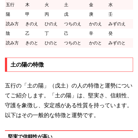
五行
木
火
土
金
水
陽
甲
丙
戊
庚
壬
読み方
きのえ
ひのえ
つちのえ
かのえ
みずのえ
陰
乙
丁
己
辛
癸
読み方
きのと
ひのと
つちのと
かのと
みずのと
土の陽の特徴
五行の「土の陽」（戊土）の人の特徴と運勢につい
てご紹介します。「土の陽」は、堅実さ、信頼性、
守護を象徴し、安定感がある性質を持っています。
以下はその一般的な特徴と運勢です。
堅実で信頼性が高い