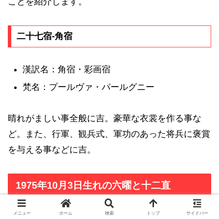
ことを紹介します。
二十七宿-角宿
漢訳名：角宿・彩画宿
梵名：プールヴァ・パールグニー
晴れがましい事全般に吉。豪華な衣裳を作る事な
ど。また、行軍、観兵式、軍功のあった将兵に褒賞
を与える事などに吉。
1975年10月3日生れの六曜と十二直
メニュー
ホーム
検索
トップ
サイドバー