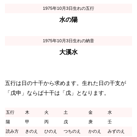
1975年10月3日生れの五行
水の陽
1975年10月3日生れの納音
大溪水
五行は日の十干から求めます。生れた日の干支が
「戊申」ならば十干は「戊」となります。
五行
木
火
土
金
水
陽
甲
丙
戊
庚
壬
読み方
きのえ
ひのえ
つちのえ
かのえ
みずのえ