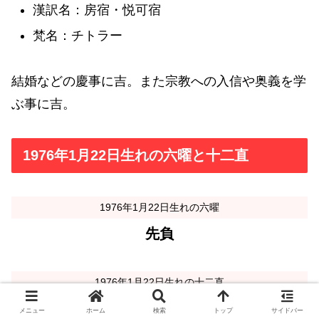
漢訳名：房宿・悦可宿
梵名：チトラー
結婚などの慶事に吉。また宗教への入信や奥義を学
ぶ事に吉。
1976年1月22日生れの六曜と十二直
1976年1月22日生れの六曜
先負
1976年1月22日生れの十二直
成
メニュー
ホーム
検索
トップ
サイドバー