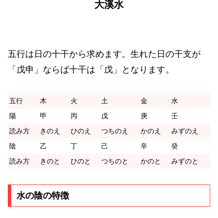
大溪水
五行は日の十干から求めます。生れた日の干支が
「戊申」ならば十干は「戊」となります。
五行
木
火
土
金
水
陽
甲
丙
戊
庚
壬
読み方
きのえ
ひのえ
つちのえ
かのえ
みずのえ
陰
乙
丁
己
辛
癸
読み方
きのと
ひのと
つちのと
かのと
みずのと
水の陰の特徴