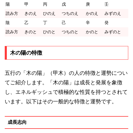
陽
甲
丙
戊
庚
壬
読み方
きのえ
ひのえ
つちのえ
かのえ
みずのえ
陰
乙
丁
己
辛
癸
読み方
きのと
ひのと
つちのと
かのと
みずのと
木の陽の特徴
五行の「木の陽」（甲木）の人の特徴と運勢につい
てご紹介します。「木の陽」は成長と発展を象徴
し、エネルギッシュで積極的な性質を持つとされて
います。以下はその一般的な特徴と運勢です。
成長志向