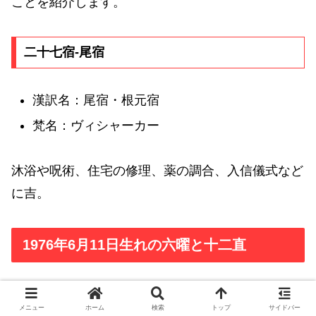
ことを紹介します。
二十七宿-尾宿
漢訳名：尾宿・根元宿
梵名：ヴィシャーカー
沐浴や呪術、住宅の修理、薬の調合、入信儀式など
に吉。
1976年6月11日生れの六曜と十二直
1976年6月11日生れの六曜
メニュー
ホーム
検索
トップ
サイドバー