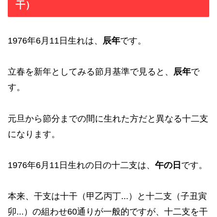
干）
1976年6月11日生れは、
辰年
です。
立春を新年としてみる節月基準で見ると、
辰年
で
す。
元旦から節分までの間に生れた方だと異なる十二支
になります。
1976年6月11日生れの日の十二支は、
午の日
です。
本来、干支は十干（甲乙丙丁...）と十二支（子丑寅
卯...）の組わせ60通りが一般的ですが、十二支を干