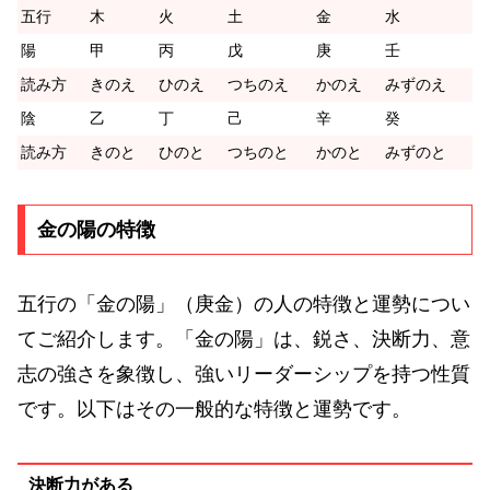
五行
木
火
土
金
水
陽
甲
丙
戊
庚
壬
読み方
きのえ
ひのえ
つちのえ
かのえ
みずのえ
陰
乙
丁
己
辛
癸
読み方
きのと
ひのと
つちのと
かのと
みずのと
金の陽の特徴
五行の「金の陽」（庚金）の人の特徴と運勢につい
てご紹介します。「金の陽」は、鋭さ、決断力、意
志の強さを象徴し、強いリーダーシップを持つ性質
です。以下はその一般的な特徴と運勢です。
決断力がある