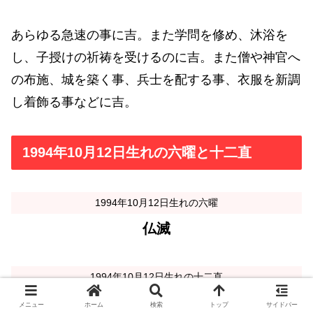
あらゆる急速の事に吉。また学問を修め、沐浴を
し、子授けの祈祷を受けるのに吉。また僧や神官へ
の布施、城を築く事、兵士を配する事、衣服を新調
し着飾る事などに吉。
1994年10月12日生れの六曜と十二直
1994年10月12日生れの六曜
仏滅
1994年10月12日生れの十二直
納
メニュー
ホーム
検索
トップ
サイドバー