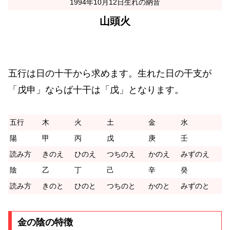
1994年10月12日生れの納音
山頭火
五行は日の十干から求めます。生れた日の干支が
「戊申」ならば十干は「戊」となります。
五行
木
火
土
金
水
陽
甲
丙
戊
庚
壬
読み方
きのえ
ひのえ
つちのえ
かのえ
みずのえ
陰
乙
丁
己
辛
癸
読み方
きのと
ひのと
つちのと
かのと
みずのと
金の陰の特徴