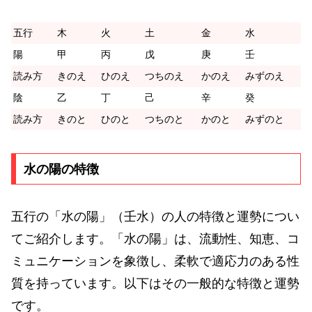
五行
木
火
土
金
水
陽
甲
丙
戊
庚
壬
読み方
きのえ
ひのえ
つちのえ
かのえ
みずのえ
陰
乙
丁
己
辛
癸
読み方
きのと
ひのと
つちのと
かのと
みずのと
水の陽の特徴
五行の「水の陽」（壬水）の人の特徴と運勢につい
てご紹介します。「水の陽」は、流動性、知恵、コ
ミュニケーションを象徴し、柔軟で適応力のある性
質を持っています。以下はその一般的な特徴と運勢
です。