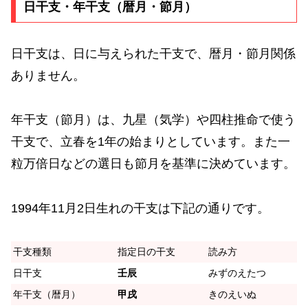
日干支・年干支（暦月・節月）
日干支は、日に与えられた干支で、暦月・節月関係
ありません。
年干支（節月）は、九星（気学）や四柱推命で使う
干支で、立春を1年の始まりとしています。また一
粒万倍日などの選日も節月を基準に決めています。
1994年11月2日生れの干支は下記の通りです。
干支種類
指定日の干支
読み方
日干支
壬辰
みずのえたつ
年干支（暦月）
甲戌
きのえいぬ