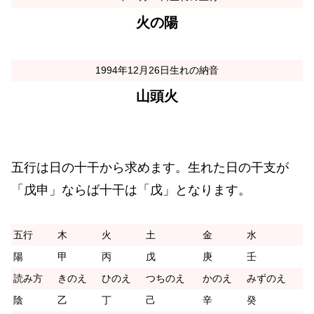
火の陽
1994年12月26日生れの納音
山頭火
五行は日の十干から求めます。生れた日の干支が
「戊申」ならば十干は「戊」となります。
五行
木
火
土
金
水
陽
甲
丙
戊
庚
壬
読み方
きのえ
ひのえ
つちのえ
かのえ
みずのえ
陰
乙
丁
己
辛
癸