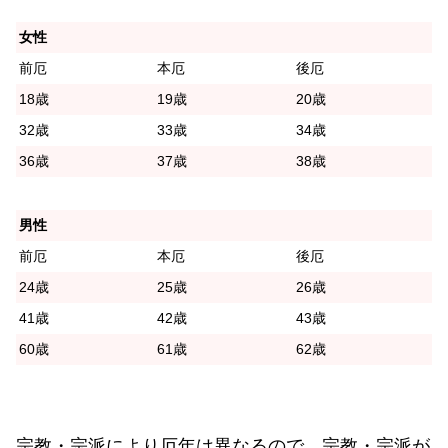
女性
前厄
本厄
後厄
18歳
19歳
20歳
32歳
33歳
34歳
36歳
37歳
38歳
男性
前厄
本厄
後厄
24歳
25歳
26歳
41歳
42歳
43歳
60歳
61歳
62歳
宗教・宗派により厄年は異なるので、宗教・宗派が