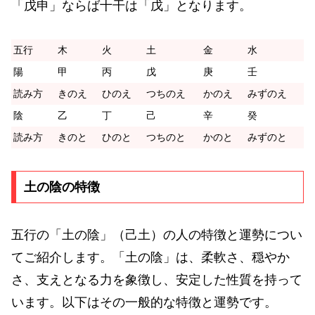
「戊申」ならば十干は「戊」となります。
五行
木
火
土
金
水
陽
甲
丙
戊
庚
壬
読み方
きのえ
ひのえ
つちのえ
かのえ
みずのえ
陰
乙
丁
己
辛
癸
読み方
きのと
ひのと
つちのと
かのと
みずのと
土の陰の特徴
五行の「土の陰」（己土）の人の特徴と運勢につい
てご紹介します。「土の陰」は、柔軟さ、穏やか
さ、支えとなる力を象徴し、安定した性質を持って
います。以下はその一般的な特徴と運勢です。