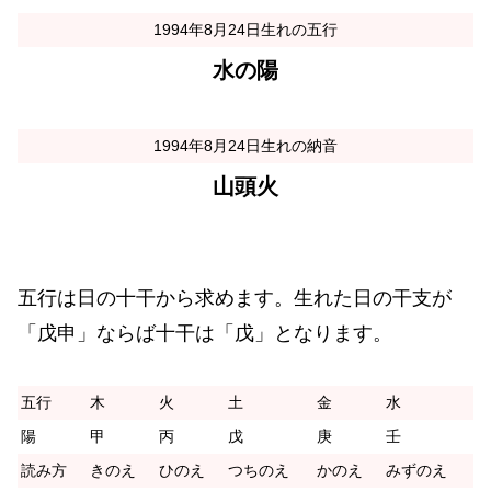
1994年8月24日生れの五行
水の陽
1994年8月24日生れの納音
山頭火
五行は日の十干から求めます。生れた日の干支が
「戊申」ならば十干は「戊」となります。
五行
木
火
土
金
水
陽
甲
丙
戊
庚
壬
読み方
きのえ
ひのえ
つちのえ
かのえ
みずのえ