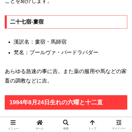
ことを紹介します。
二十七宿-婁宿
漢訳名：婁宿・馬師宿
梵名：プールヴァ・バードラパダー
あらゆる急速の事に吉。また薬の服用や馬などの家
畜の調教などに吉。
1994年8月24日生れの六曜と十二直
1994年8月24日生れの六曜
メニュー
ホーム
検索
トップ
サイドバー