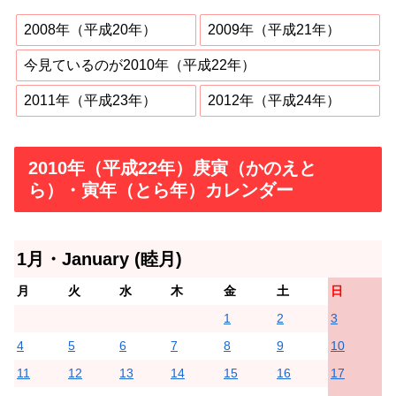
2008年（平成20年）
2009年（平成21年）
今見ているのが2010年（平成22年）
2011年（平成23年）
2012年（平成24年）
2010年（平成22年）庚寅（かのえと
ら）・寅年（とら年）カレンダー
1月・January (睦月)
月
火
水
木
金
土
日
1
2
3
4
5
6
7
8
9
10
11
12
13
14
15
16
17