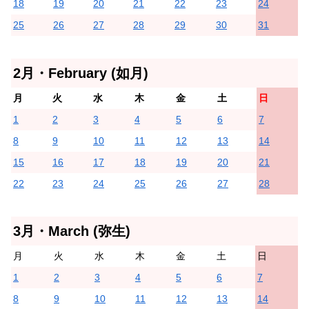
18
19
20
21
22
23
24
25
26
27
28
29
30
31
2月・February (如月)
月
火
水
木
金
土
日
1
2
3
4
5
6
7
8
9
10
11
12
13
14
15
16
17
18
19
20
21
22
23
24
25
26
27
28
3月・March (弥生)
月
火
水
木
金
土
日
1
2
3
4
5
6
7
8
9
10
11
12
13
14