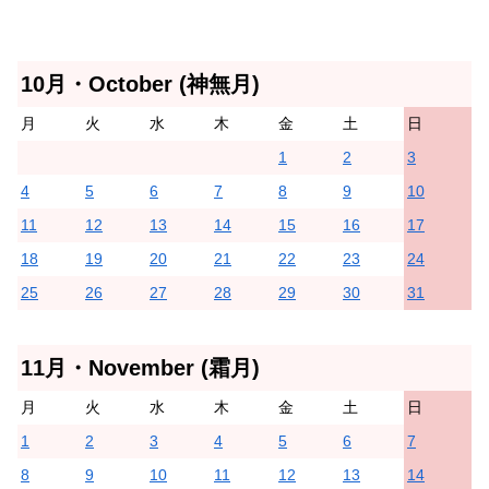
10月・October (神無月)
月
火
水
木
金
土
日
1
2
3
4
5
6
7
8
9
10
11
12
13
14
15
16
17
18
19
20
21
22
23
24
25
26
27
28
29
30
31
11月・November (霜月)
月
火
水
木
金
土
日
1
2
3
4
5
6
7
8
9
10
11
12
13
14