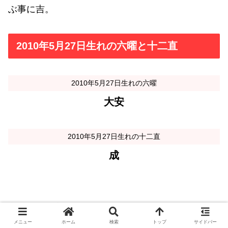
ぶ事に吉。
2010年5月27日生れの六曜と十二直
2010年5月27日生れの六曜
大安
2010年5月27日生れの十二直
成
六曜は「大安・友引」等、今でも気にする人も多い
ものですが、生れた日の六曜が今後の人生に影響す
メニュー
ホーム
検索
トップ
サイドバー