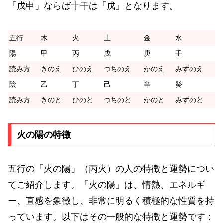
「戊申」ならば十干は「戊」となります。
五行
木
火
土
金
水
陽
甲
丙
戊
庚
壬
読み方
きのえ
ひのえ
つちのえ
かのえ
みずのえ
陰
乙
丁
己
辛
癸
読み方
きのと
ひのと
つちのと
かのと
みずのと
火の陽の特徴
五行の「火の陽」（丙火）の人の特徴と運勢につい
てご紹介します。「火の陽」は、情熱、エネルギ
ー、直感を象徴し、非常に明るく積極的な性質を持
っています。以下はその一般的な特徴と運勢です：