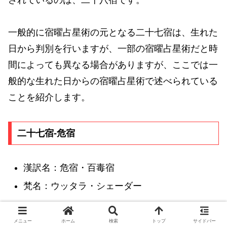
一般的に宿曜占星術の元となる二十七宿は、生れた
日から判別を行いますが、一部の宿曜占星術だと時
間によっても異なる場合がありますが、ここでは一
般的な生れた日からの宿曜占星術で述べられている
ことを紹介します。
二十七宿-危宿
漢訳名：危宿・百毒宿
梵名：ウッタラ・シェーダー
薬の服用や調合など、病気への対処に大吉。池を造
メニュー
ホーム
検索
トップ
サイドバー