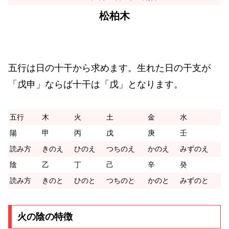
松柏木
五行は日の十干から求めます。生れた日の干支が
「戊申」ならば十干は「戊」となります。
五行
木
火
土
金
水
陽
甲
丙
戊
庚
壬
読み方
きのえ
ひのえ
つちのえ
かのえ
みずのえ
陰
乙
丁
己
辛
癸
読み方
きのと
ひのと
つちのと
かのと
みずのと
火の陰の特徴