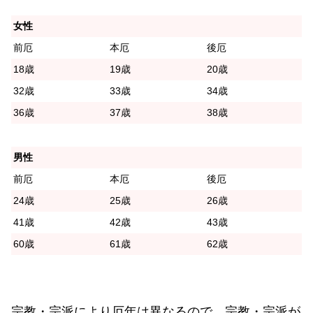
女性
前厄
本厄
後厄
18歳
19歳
20歳
32歳
33歳
34歳
36歳
37歳
38歳
男性
前厄
本厄
後厄
24歳
25歳
26歳
41歳
42歳
43歳
60歳
61歳
62歳
宗教・宗派により厄年は異なるので、宗教・宗派が